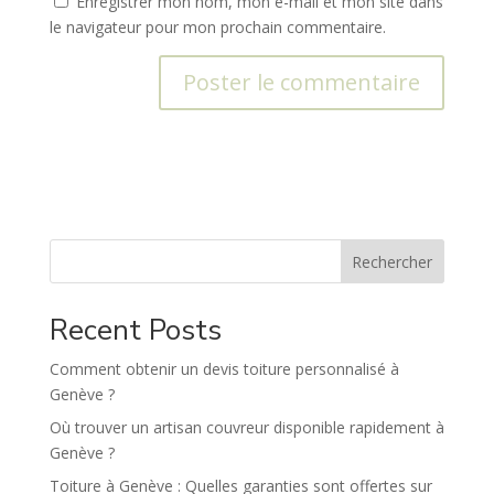
Enregistrer mon nom, mon e-mail et mon site dans
le navigateur pour mon prochain commentaire.
A
l
t
e
r
n
Rechercher
a
t
Recent Posts
i
v
Comment obtenir un devis toiture personnalisé à
e
Genève ?
:
Où trouver un artisan couvreur disponible rapidement à
Genève ?
Toiture à Genève : Quelles garanties sont offertes sur