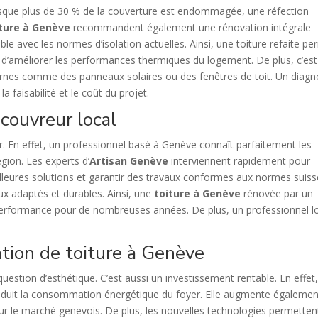
 Lorsque plus de 30 % de la couverture est endommagée, une réfection
iture à Genève
recommandent également une rénovation intégrale
le avec les normes d’isolation actuelles. Ainsi, une toiture refaite p
i d’améliorer les performances thermiques du logement. De plus, c’est
rnes comme des panneaux solaires ou des fenêtres de toit. Un diagn
a faisabilité et le coût du projet.
 couvreur local
ur. En effet, un professionnel basé à Genève connaît parfaitement les
égion. Les experts d’
Artisan Genève
interviennent rapidement pour
illeures solutions et garantir des travaux conformes aux normes suiss
iaux adaptés et durables. Ainsi, une
toiture à Genève
rénovée par un
 performance pour de nombreuses années. De plus, un professionnel l
tion de toiture à Genève
uestion d’esthétique. C’est aussi un investissement rentable. En effet
 réduit la consommation énergétique du foyer. Elle augmente égalemen
sur le marché genevois. De plus, les nouvelles technologies permetten