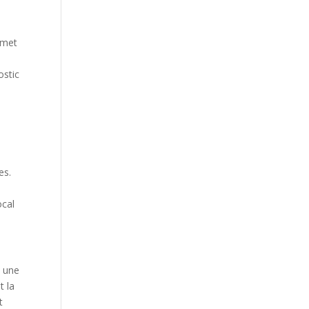
ermet
ostic
es.
ocal
, une
t la
t