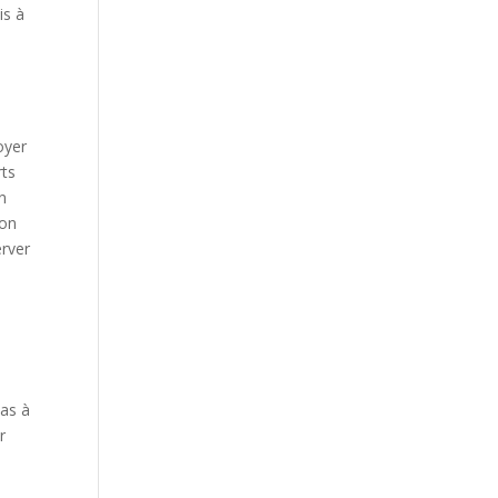
is à
oyer
rts
n
ion
erver
pas à
r