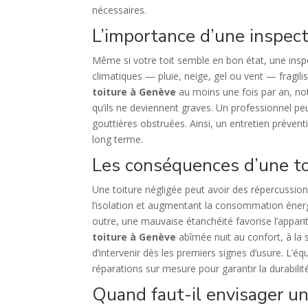
nécessaires.
L’importance d’une inspecti
Même si votre toit semble en bon état, une inspec
climatiques — pluie, neige, gel ou vent — fragilis
toiture à Genève
au moins une fois par an, not
qu’ils ne deviennent graves. Un professionnel peut
gouttières obstruées. Ainsi, un entretien prévent
long terme.
Les conséquences d’une 
Une toiture négligée peut avoir des répercussions
l’isolation et augmentant la consommation énergét
outre, une mauvaise étanchéité favorise l’appari
toiture à Genève
abîmée nuit au confort, à la sé
d’intervenir dès les premiers signes d’usure. L’équ
réparations sur mesure pour garantir la durabilité
Quand faut-il envisager u