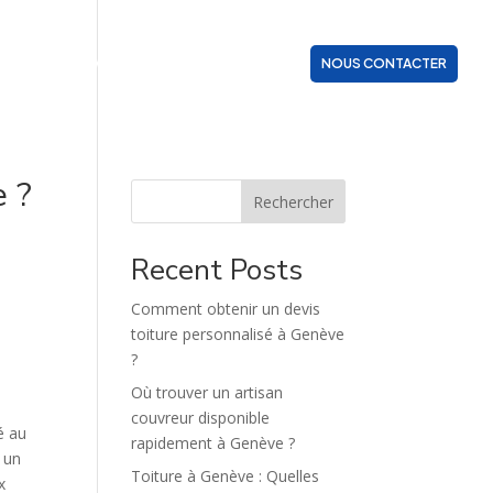
ZONES D’INTERVENTION
ACTUALITÉS
NOUS CONTACTER
e ?
Rechercher
Recent Posts
Comment obtenir un devis
toiture personnalisé à Genève
?
Où trouver un artisan
couvreur disponible
é au
rapidement à Genève ?
r un
Toiture à Genève : Quelles
x