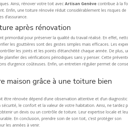
iques. Ainsi, rénover votre toit avec
Artisan Genève
contribue à la fo
ent. Enfin, une toiture rénovée réduit considérablement les risques de
mes d’assurance.
ture après rénovation
t primordial pour préserver la qualité du travail réalisé. En effet, nett
érifier les gouttières sont des gestes simples mais efficaces. Les expe
rôler les joints et les points d’étanchéité chaque année. De plus, u
de planifier des vérifications périodiques sans y penser. Cette prévent
ntions d’urgence coûteuses. Enfin, un entretien régulier permet de cons
re maison grâce à une toiture bien
it être rénovée dépend d’une observation attentive et d’un diagnostic
curité, le confort et la valeur de votre habitation. Ainsi, ne tardez 
btenir un devis ou un contrôle de toiture. Leur expertise locale et leu
durable. En conclusion, prendre soin de son toit, c’est protéger son
our les années à venir.