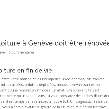
ACCUEIL
QUI SOMMES-NOUS ?
PRESTATIONS
oiture à Genève doit être rénové
eve
|
0 commentaires
oiture en fin de vie
e entre votre maison et les intempéries. Avec le temps, elle s’abîme
: tuiles cassées, ardoises déplacées, mousses envahissantes ou
vent qu’une rénovation s’impose. En effet, une simple fuite peut
harpente ou l’isolation. Ainsi, si vous constatez des taches d’humidit
, il est temps de faire inspecter votre toit. Un diagnostic réalisé pa
e
, vous aidera à évaluer la gravité de la situation et à définir les travau