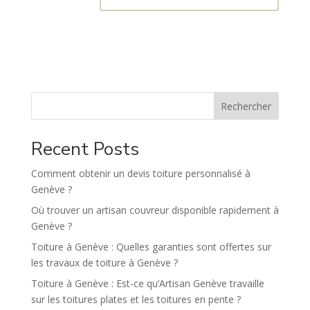
A
l
t
e
r
n
Rechercher
a
t
Recent Posts
i
v
Comment obtenir un devis toiture personnalisé à
e
Genève ?
:
Où trouver un artisan couvreur disponible rapidement à
Genève ?
Toiture à Genève : Quelles garanties sont offertes sur
les travaux de toiture à Genève ?
Toiture à Genève : Est-ce qu’Artisan Genève travaille
sur les toitures plates et les toitures en pente ?