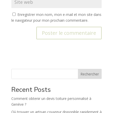
Enregistrer mon nom, mon e-mail et mon site dans
le navigateur pour mon prochain commentaire.
A
l
t
e
r
n
Rechercher
a
t
Recent Posts
i
v
Comment obtenir un devis toiture personnalisé à
e
Genève ?
:
Où trouver un artisan couvreur disponible rapidement à