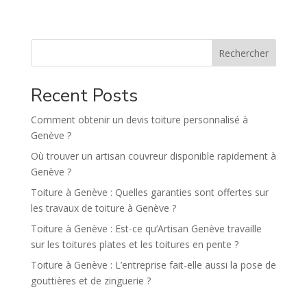
e
r
n
Rechercher
a
t
Recent Posts
i
v
Comment obtenir un devis toiture personnalisé à
e
Genève ?
:
Où trouver un artisan couvreur disponible rapidement à
Genève ?
Toiture à Genève : Quelles garanties sont offertes sur
les travaux de toiture à Genève ?
Toiture à Genève : Est-ce qu’Artisan Genève travaille
sur les toitures plates et les toitures en pente ?
Toiture à Genève : L’entreprise fait-elle aussi la pose de
gouttières et de zinguerie ?