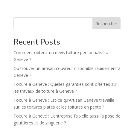
e
r
n
Rechercher
a
t
Recent Posts
i
v
Comment obtenir un devis toiture personnalisé à
e
Genève ?
:
Où trouver un artisan couvreur disponible rapidement à
Genève ?
Toiture à Genève : Quelles garanties sont offertes sur
les travaux de toiture à Genève ?
Toiture à Genève : Est-ce qu’Artisan Genève travaille
sur les toitures plates et les toitures en pente ?
Toiture à Genève : L’entreprise fait-elle aussi la pose de
gouttières et de zinguerie ?