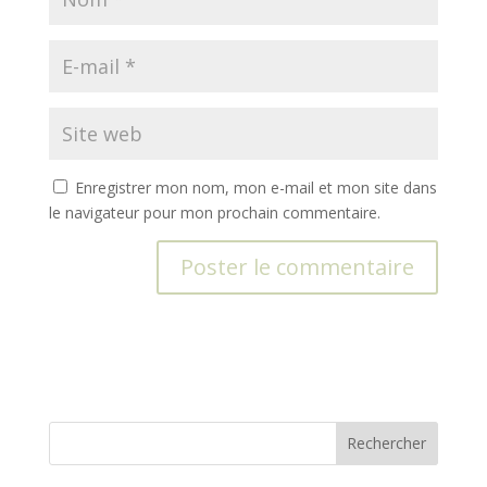
Enregistrer mon nom, mon e-mail et mon site dans
le navigateur pour mon prochain commentaire.
A
l
t
e
r
n
Rechercher
a
t