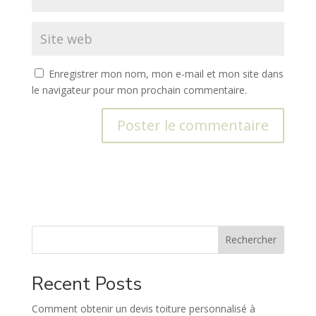
Enregistrer mon nom, mon e-mail et mon site dans
le navigateur pour mon prochain commentaire.
A
l
t
e
r
n
Rechercher
a
t
Recent Posts
i
v
Comment obtenir un devis toiture personnalisé à
e