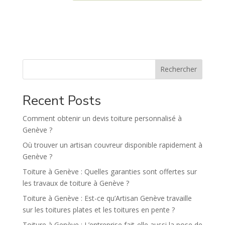
A
l
t
e
r
n
Rechercher
a
t
Recent Posts
i
v
Comment obtenir un devis toiture personnalisé à
e
Genève ?
:
Où trouver un artisan couvreur disponible rapidement à
Genève ?
Toiture à Genève : Quelles garanties sont offertes sur
les travaux de toiture à Genève ?
Toiture à Genève : Est-ce qu’Artisan Genève travaille
sur les toitures plates et les toitures en pente ?
Toiture à Genève : L’entreprise fait-elle aussi la pose de