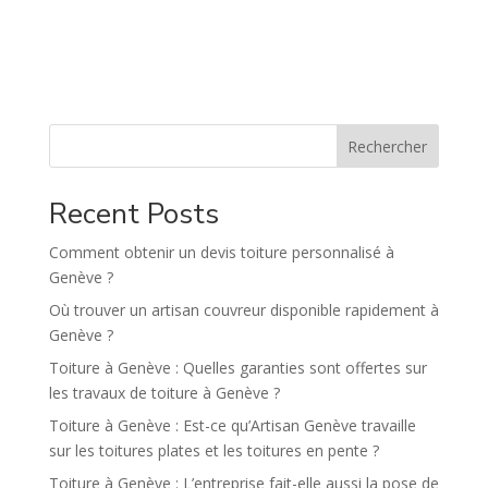
A
l
t
e
r
n
Rechercher
a
t
Recent Posts
i
v
Comment obtenir un devis toiture personnalisé à
e
Genève ?
:
Où trouver un artisan couvreur disponible rapidement à
Genève ?
Toiture à Genève : Quelles garanties sont offertes sur
les travaux de toiture à Genève ?
Toiture à Genève : Est-ce qu’Artisan Genève travaille
sur les toitures plates et les toitures en pente ?
Toiture à Genève : L’entreprise fait-elle aussi la pose de