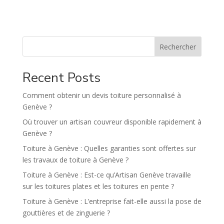
t
e
r
n
Rechercher
a
t
Recent Posts
i
v
Comment obtenir un devis toiture personnalisé à
e
Genève ?
:
Où trouver un artisan couvreur disponible rapidement à
Genève ?
Toiture à Genève : Quelles garanties sont offertes sur
les travaux de toiture à Genève ?
Toiture à Genève : Est-ce qu’Artisan Genève travaille
sur les toitures plates et les toitures en pente ?
Toiture à Genève : L’entreprise fait-elle aussi la pose de
gouttières et de zinguerie ?