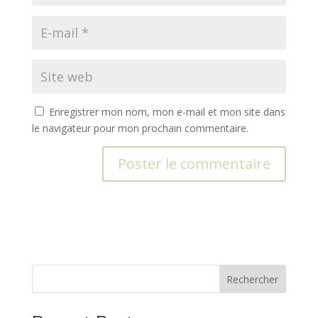
Enregistrer mon nom, mon e-mail et mon site dans
le navigateur pour mon prochain commentaire.
A
l
t
e
r
n
Rechercher
a
t