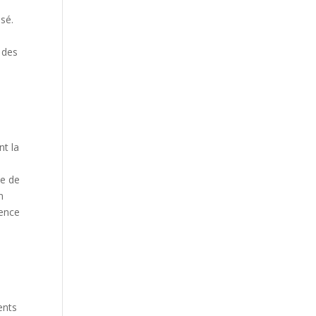
isé.
t des
x
nt la
te de
n
ience
ents