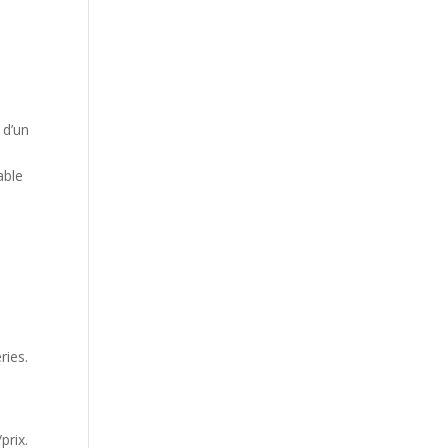
 d’un
able
ries.
prix.