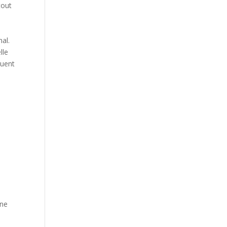
tout
nal.
lle
buent
une