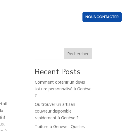
ZONES D’INTERVENTION
ACTUALITÉS
NOUS CONTACTER
Rechercher
Recent Posts
Comment obtenir un devis
toiture personnalisé à Genève
?
tail.
Où trouver un artisan
la
couvreur disponible
é à
rapidement à Genève ?
us,
Toiture à Genève : Quelles
ce à