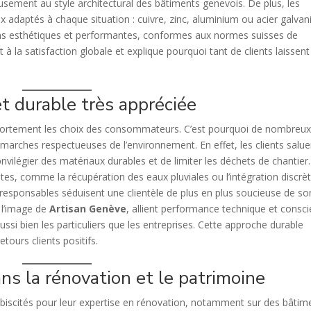
eusement au style architectural des bâtiments genevois. De plus, les
ux adaptés à chaque situation : cuivre, zinc, aluminium ou acier galvan
ions esthétiques et performantes, conformes aux normes suisses de
 à la satisfaction globale et explique pourquoi tant de clients laissen
t durable très appréciée
e fortement les choix des consommateurs. C’est pourquoi de nombreu
arches respectueuses de l’environnement. En effet, les clients salue
rivilégier des matériaux durables et de limiter les déchets de chantier.
s, comme la récupération des eaux pluviales ou l’intégration discrè
s responsables séduisent une clientèle de plus en plus soucieuse de so
 l’image de
Artisan Genève
, allient performance technique et consc
si bien les particuliers que les entreprises. Cette approche durable
tours clients positifs.
s la rénovation et le patrimoine
iscités pour leur expertise en rénovation, notamment sur des bâtim