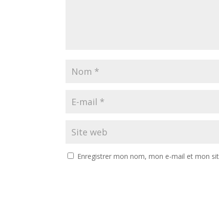
Enregistrer mon nom, mon e-mail et mon si
A
l