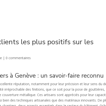
ACCUEIL
QUI SOMMES-NOUS ?
PRESTATIONS
lients les plus positifs sur les
ve
|
0 commentaires
ers à Genève : un savoir-faire reconnu
cellente réputation, notamment pour leur précision et leur sens du dé
ité irréprochable des finitions, que ce soit pour la pose de gouttières, 
 couverture métallique. Ces artisans sont appréciés pour leur capacit
ssi bien des techniques artisanales que des matériaux innovants. De pl
des chantiers, deux aspects essentiels dans le secteur du bâtiment. Grâ