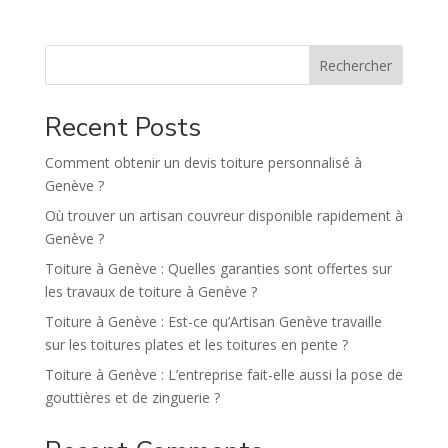
e
r
n
Rechercher
a
t
Recent Posts
i
v
Comment obtenir un devis toiture personnalisé à
e
Genève ?
:
Où trouver un artisan couvreur disponible rapidement à
Genève ?
Toiture à Genève : Quelles garanties sont offertes sur
les travaux de toiture à Genève ?
Toiture à Genève : Est-ce qu’Artisan Genève travaille
sur les toitures plates et les toitures en pente ?
Toiture à Genève : L’entreprise fait-elle aussi la pose de
gouttières et de zinguerie ?