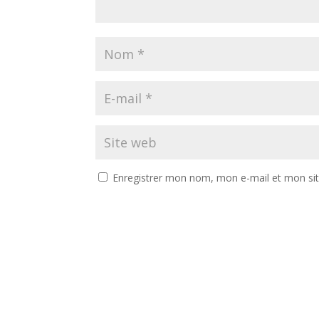
Enregistrer mon nom, mon e-mail et mon si
A
l
t
e
r