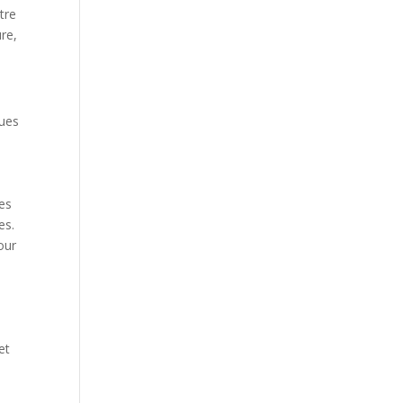
tre
ure,
ques
les
es.
our
et