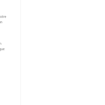
votre
un
n
sque
n