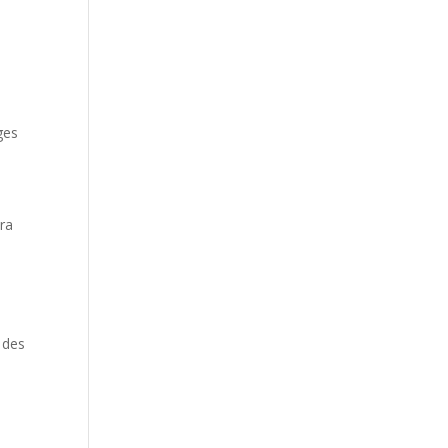
ges
ra
c des