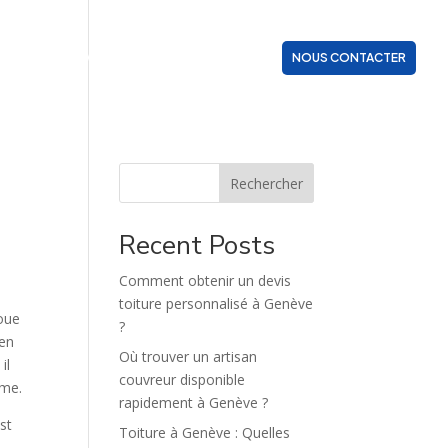
ZONES D’INTERVENTION
ACTUALITÉS
NOUS CONTACTER
Rechercher
Recent Posts
Comment obtenir un devis
toiture personnalisé à Genève
joue
?
ien
Où trouver un artisan
il
couvreur disponible
sme.
rapidement à Genève ?
est
Toiture à Genève : Quelles