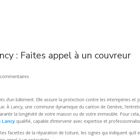
ACCUEIL
QUI SOMMES-NOUS ?
PRESTATIONS
ncy : Faites appel à un couvreur
 commentaires
nts d’un bâtiment. Elle assure la protection contre les intempéries et 
tique. À Lancy, une commune dynamique du canton de Genève, l’entret
garantir la longévité de votre maison ou de votre immeuble. Pour cela, 
à Lancy
qualifié, capable d’intervenir avec expertise et professionnali
tes facettes de la réparation de toiture, les signes qui indiquent qu’il 
ire appel à un spécialiste.