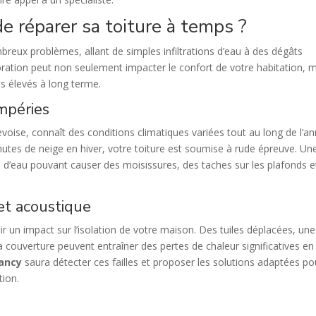
de réparer sa toiture à temps ?
eux problèmes, allant de simples infiltrations d’eau à des dégâts
ioration peut non seulement impacter le confort de votre habitation, 
s élevés à long terme.
mpéries
evoise, connaît des conditions climatiques variées tout au long de l’a
 chutes de neige en hiver, votre toiture est soumise à rude épreuve. Un
ns d’eau pouvant causer des moisissures, des taches sur les plafonds e
et acoustique
 un impact sur l’isolation de votre maison. Des tuiles déplacées, une
uverture peuvent entraîner des pertes de chaleur significatives en
Lancy
saura détecter ces failles et proposer les solutions adaptées po
tion.