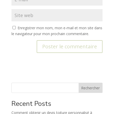
Enregistrer mon nom, mon e-mail et mon site dans
le navigateur pour mon prochain commentaire.
A
l
t
e
r
n
Rechercher
a
t
Recent Posts
i
v
Comment obtenir un devis toiture personnalisé à